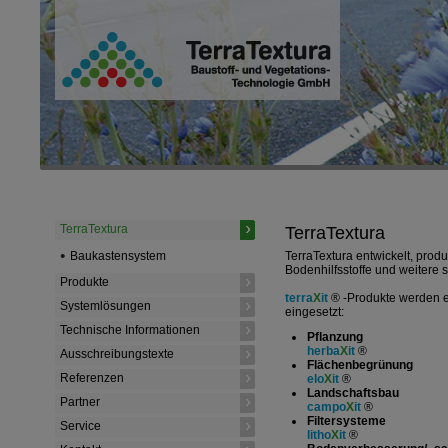
TerraTextura
TerraTextura
Baukastensystem
TerraTextura entwickelt, prod
Bodenhilfsstoffe und weitere 
Produkte
terra
X
it
® -Produkte werden e
Systemlösungen
eingesetzt:
Technische Informationen
Pflanzung
herba
X
it
®
Ausschreibungstexte
Flächenbegrünung
Referenzen
elo
X
it
®
Landschaftsbau
Partner
campo
X
it
®
Filtersysteme
Service
litho
X
it
®