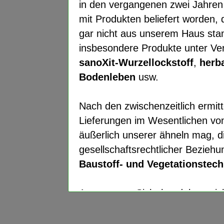
in den vergangenen zwei Jahre
mit Produkten beliefert worden,
gar nicht aus unserem Haus sta
insbesondere Produkte unter V
sanoXit-Wurzellockstoff
,
herb
Bodenleben
usw.
Nach den zwischenzeitlich ermit
Lieferungen im Wesentlichen von
Wie die Wegwarte, die mit ihr
äußerlich unserer ähneln mag, di
unseren Wegen und Straßen ist
sein. Daher stehen wir Ihnen 
gesellschaftsrechtlicher Bezieh
Flächenbegrünung, Landschaf
sanierung zur Seite.
Baustoff- und Vegetationste
Webdesign
•
Kontakt
·
Sitemap
·
Aus unserer Sicht handelt es si
gegen die wir unsererseits berei